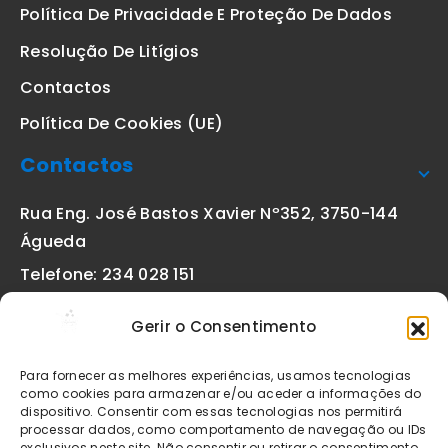
Política De Privacidade E Proteção De Dados
Resolução De Litígios
Contactos
Política De Cookies (UE)
Contactos
Rua Eng. José Bastos Xavier Nº352, 3750-144
Águeda
Telefone: 234 028 151
(chamada para a rede fixa nacional)
Gerir o Consentimento
Email:
geral@etiquetas-online.pt
Para fornecer as melhores experiências, usamos tecnologias
como cookies para armazenar e/ou aceder a informações do
dispositivo. Consentir com essas tecnologias nos permitirá
processar dados, como comportamento de navegação ou IDs
Os preços indicados incluem IVA à taxa legal em vigor. Todos
exclusivos neste site. Não consentir ou retirar o consentimento