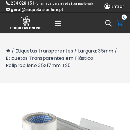
Skip
234 028 151
(chamada para a rede fixa nacional)
Entrar
to
geral@etiquetas-online.pt
0
content
/
Etiquetas transparentes
/
Largura: 35mm
/
Etiquetas Transparentes em Plástico
Polipropileno 35X17mm T25