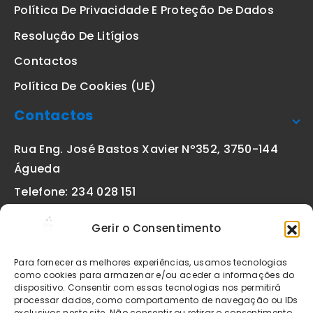
Política De Privacidade E Proteção De Dados
Resolução De Litígios
Contactos
Política De Cookies (UE)
Contactos
Rua Eng. José Bastos Xavier Nº352, 3750-144
Águeda
Telefone: 234 028 151
(chamada para a rede fixa nacional)
Gerir o Consentimento
Email:
geral@etiquetas-online.pt
Para fornecer as melhores experiências, usamos tecnologias
como cookies para armazenar e/ou aceder a informações do
dispositivo. Consentir com essas tecnologias nos permitirá
processar dados, como comportamento de navegação ou IDs
Os preços indicados incluem IVA à taxa legal em vigor. Todos
exclusivos neste site. Não consentir ou retirar o consentimento