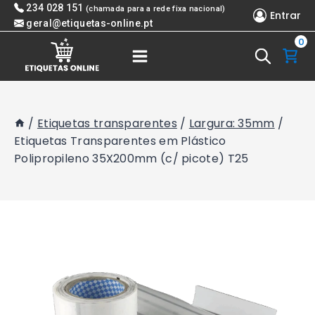
Skip
234 028 151
(chamada para a rede fixa nacional)
Entrar
to
geral@etiquetas-online.pt
0
content
/
Etiquetas transparentes
/
Largura: 35mm
/
Etiquetas Transparentes em Plástico
Polipropileno 35X200mm (c/ picote) T25