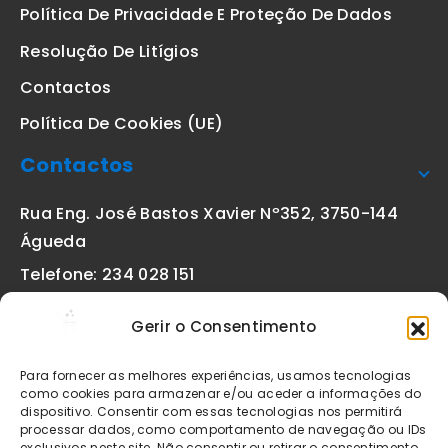
Política De Privacidade E Proteção De Dados
Resolução De Litígios
Contactos
Política De Cookies (UE)
Contactos
Rua Eng. José Bastos Xavier Nº352, 3750-144
Águeda
Telefone: 234 028 151
(chamada para a rede fixa nacional)
Gerir o Consentimento
Email:
geral@etiquetas-online.pt
Para fornecer as melhores experiências, usamos tecnologias
como cookies para armazenar e/ou aceder a informações do
dispositivo. Consentir com essas tecnologias nos permitirá
processar dados, como comportamento de navegação ou IDs
Os preços indicados incluem IVA à taxa legal em vigor. Todos
exclusivos neste site. Não consentir ou retirar o consentimento