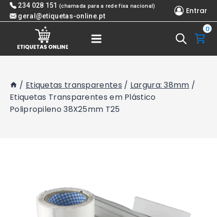
Skip
234 028 151
(chamada para a rede fixa nacional)
Entrar
to
geral@etiquetas-online.pt
0
content
/
Etiquetas transparentes
/
Largura: 38mm
/
Etiquetas Transparentes em Plástico
Polipropileno 38X25mm T25