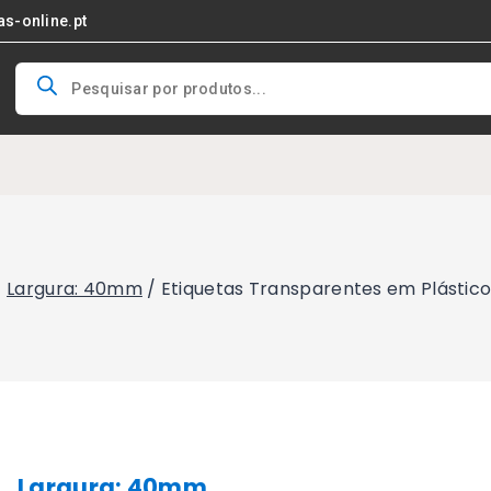
as-online.pt
Products
search
/
Largura: 40mm
/
Etiquetas Transparentes em Plástic
Largura: 40mm