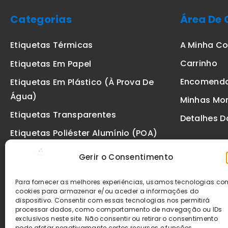
Categorias
Área De 
A Minha C
Etiquetas Térmicas
Carrinho
Etiquetas Em Papel
Encomend
Etiquetas Em Plástico (à Prova De
Água)
Minhas Mo
Etiquetas Transparentes
Detalhes D
Etiquetas Poliéster Alumínio (POA)
Etiquetas De Segurança VOID
Gerir o Consentimento
Etiquetas De Ourivesaria
Para fornecer as melhores experiências, usamos tecnologias c
Etiquetas Zebra
cookies para armazenar e/ou aceder a informações do
dispositivo. Consentir com essas tecnologias nos permitirá
Fitas
processar dados, como comportamento de navegação ou IDs
exclusivos neste site. Não consentir ou retirar o consentimento
pode afetar negativamante certos recursos e funções.