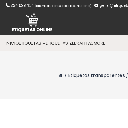
Skip
234 028 151
geral@etiquet
(chamada para a rede fixa nacional)
to
content
INÍCIO
ETIQUETAS
ETIQUETAS ZEBRA
FITAS
MORE
/
Etiquetas transparentes