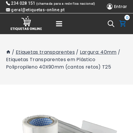
Skip
234 028 151
(chamada para a rede fixa nacional)
Entrar
to
geral@etiquetas-online.pt
0
content
/
Etiquetas transparentes
/
Largura: 40mm
/
Etiquetas Transparentes em Plástico
Polipropileno 40X90mm (cantos retos) T25