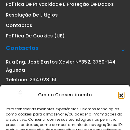
Política De Privacidade E Proteção De Dados
Resolução De Litígios
Contactos
Política De Cookies (UE)
Contactos
Rua Eng. José Bastos Xavier Nº352, 3750-144
Águeda
Telefone: 234 028 151
(chamada para a rede fixa nacional)
Gerir o Consentimento
Email:
geral@etiquetas-online.pt
Para fornecer as melhores experiências, usamos tecnologias
como cookies para armazenar e/ou aceder a informações do
dispositivo. Consentir com essas tecnologias nos permitirá
processar dados, como comportamento de navegação ou IDs
Os preços indicados incluem IVA à taxa legal em vigor. Todos
exclusivos neste site. Não consentir ou retirar o consentimento