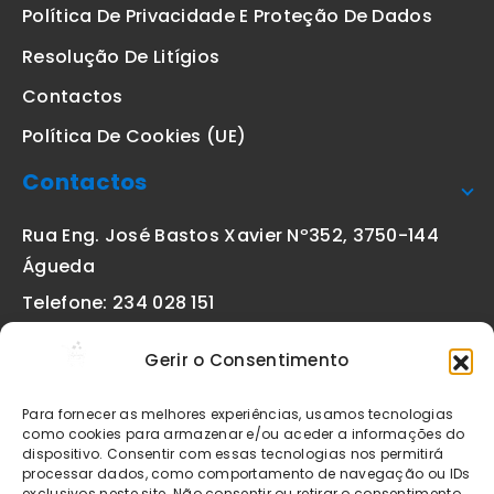
Política De Privacidade E Proteção De Dados
Resolução De Litígios
Contactos
Política De Cookies (UE)
Contactos
Rua Eng. José Bastos Xavier Nº352, 3750-144
Águeda
Telefone: 234 028 151
(chamada para a rede fixa nacional)
Gerir o Consentimento
Email:
geral@etiquetas-online.pt
Para fornecer as melhores experiências, usamos tecnologias
como cookies para armazenar e/ou aceder a informações do
dispositivo. Consentir com essas tecnologias nos permitirá
processar dados, como comportamento de navegação ou IDs
Os preços indicados incluem IVA à taxa legal em vigor. Todos
exclusivos neste site. Não consentir ou retirar o consentimento