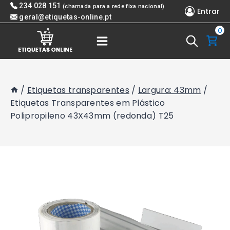
Skip
234 028 151
(chamada para a rede fixa nacional)
Entrar
to
geral@etiquetas-online.pt
0
content
/
Etiquetas transparentes
/
Largura: 43mm
/
Etiquetas Transparentes em Plástico
Polipropileno 43X43mm (redonda) T25