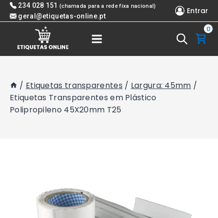
Skip
234 028 151
(chamada para a rede fixa nacional)
Entrar
to
geral@etiquetas-online.pt
0
content
/
Etiquetas transparentes
/
Largura: 45mm
/
Etiquetas Transparentes em Plástico
Polipropileno 45X20mm T25