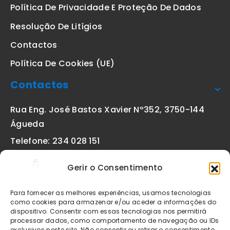
Política De Privacidade E Proteção De Dados
Resolução De Litígios
Contactos
Política De Cookies (UE)
Contactos
Rua Eng. José Bastos Xavier Nº352, 3750-144
Águeda
Telefone: 234 028 151
(chamada para a rede fixa nacional)
Gerir o Consentimento
Email:
geral@etiquetas-online.pt
Para fornecer as melhores experiências, usamos tecnologias
como cookies para armazenar e/ou aceder a informações do
dispositivo. Consentir com essas tecnologias nos permitirá
processar dados, como comportamento de navegação ou IDs
Os preços indicados incluem IVA à taxa legal em vigor. Todos
exclusivos neste site. Não consentir ou retirar o consentimento