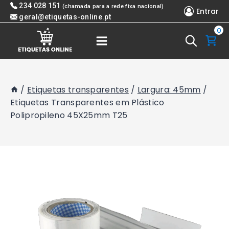
Skip
234 028 151
(chamada para a rede fixa nacional)
Entrar
to
geral@etiquetas-online.pt
0
content
/
Etiquetas transparentes
/
Largura: 45mm
/
Etiquetas Transparentes em Plástico
Polipropileno 45X25mm T25