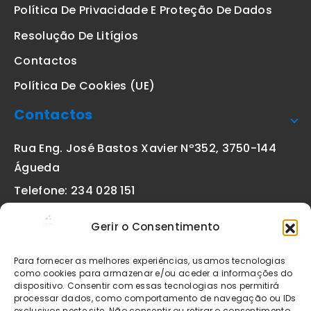
Política De Privacidade E Proteção De Dados
Resolução De Litígios
Contactos
Política De Cookies (UE)
Contactos
Rua Eng. José Bastos Xavier Nº352, 3750-144
Águeda
Telefone: 234 028 151
(chamada para a rede fixa nacional)
Gerir o Consentimento
Email:
geral@etiquetas-online.pt
Para fornecer as melhores experiências, usamos tecnologias
como cookies para armazenar e/ou aceder a informações do
dispositivo. Consentir com essas tecnologias nos permitirá
processar dados, como comportamento de navegação ou IDs
Os preços indicados incluem IVA à taxa legal em vigor. Todos
exclusivos neste site. Não consentir ou retirar o consentimento