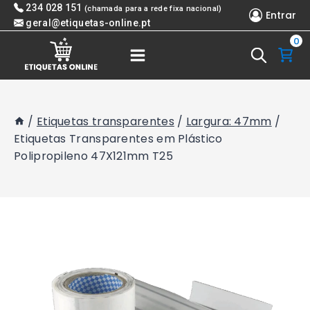
Skip
234 028 151
(chamada para a rede fixa nacional)
Entrar
to
geral@etiquetas-online.pt
0
content
/
Etiquetas transparentes
/
Largura: 47mm
/
Etiquetas Transparentes em Plástico
Polipropileno 47X121mm T25