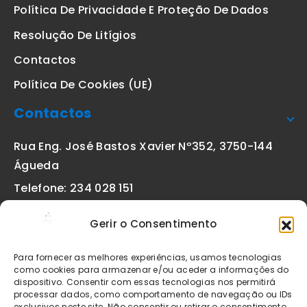
Política De Privacidade E Proteção De Dados
Resolução De Litígios
Contactos
Política De Cookies (UE)
Contactos
Rua Eng. José Bastos Xavier Nº352, 3750-144
Águeda
Telefone: 234 028 151
(chamada para a rede fixa nacional)
Gerir o Consentimento
Email:
geral@etiquetas-online.pt
Para fornecer as melhores experiências, usamos tecnologias
como cookies para armazenar e/ou aceder a informações do
dispositivo. Consentir com essas tecnologias nos permitirá
processar dados, como comportamento de navegação ou IDs
Os preços indicados incluem IVA à taxa legal em vigor. Todos
exclusivos neste site. Não consentir ou retirar o consentimento