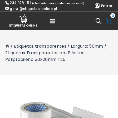
Skip
234 028 151
(chamada para a rede fixa nacional)
Entrar
to
geral@etiquetas-online.pt
0
content
/
Etiquetas transparentes
/
Largura: 50mm
/
Etiquetas Transparentes em Plástico
Polipropileno 50X20mm T25