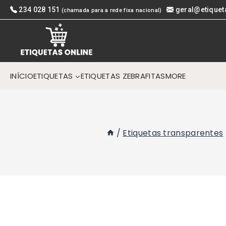
Skip
234 028 151
geral@etiquet
(chamada para a rede fixa nacional)
to
content
INÍCIO
ETIQUETAS
ETIQUETAS ZEBRA
FITAS
MORE
/
Etiquetas transparentes