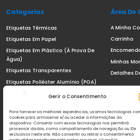
Categorias
Área De 
A Minha C
Etiquetas Térmicas
Carrinho
Etiquetas Em Papel
Encomend
Etiquetas Em Plástico (à Prova De
Água)
Minhas Mo
Etiquetas Transparentes
Detalhes D
Etiquetas Poliéster Alumínio (POA)
Etiquetas De Segurança VOID
Gerir o Consentimento
Etiquetas De Ourivesaria
Para fornecer as melhores experiências, usamos tecnologias c
Etiquetas Zebra
cookies para armazenar e/ou aceder a informações do
dispositivo. Consentir com essas tecnologias nos permitirá
Fitas
processar dados, como comportamento de navegação ou IDs
exclusivos neste site. Não consentir ou retirar o consentimento
pode afetar negativamante certos recursos e funções.