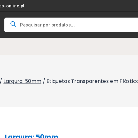
as-online.pt
Products
search
/
Largura: 50mm
/
Etiquetas Transparentes em Plásti
Largura: 50mm