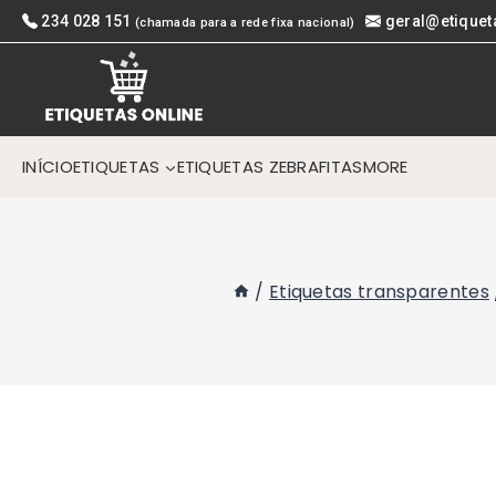
Skip
234 028 151
geral@etiquet
(chamada para a rede fixa nacional)
to
content
INÍCIO
ETIQUETAS
ETIQUETAS ZEBRA
FITAS
MORE
/
Etiquetas transparentes