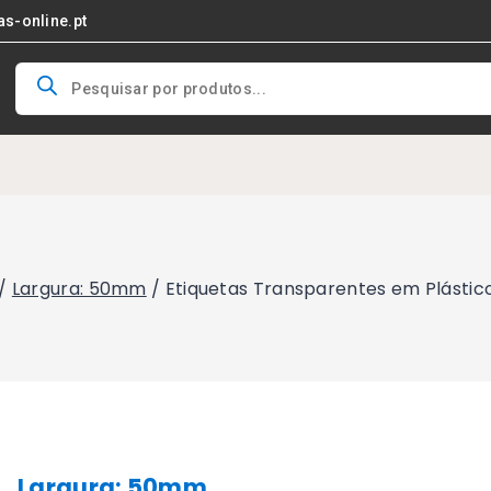
as-online.pt
Products
search
/
Largura: 50mm
/
Etiquetas Transparentes em Plásti
Largura: 50mm