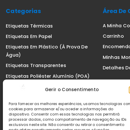
Categorias
Área De 
A Minha C
Etiquetas Térmicas
Carrinho
Etiquetas Em Papel
Encomend
Etiquetas Em Plástico (à Prova De
Água)
Minhas Mo
Etiquetas Transparentes
Detalhes D
Etiquetas Poliéster Alumínio (POA)
Etiquetas De Segurança VOID
Gerir o Consentimento
Etiquetas De Ourivesaria
Para fornecer as melhores experiências, usamos tecnologias c
Etiquetas Zebra
cookies para armazenar e/ou aceder a informações do
dispositivo. Consentir com essas tecnologias nos permitirá
Fitas
processar dados, como comportamento de navegação ou IDs
exclusivos neste site. Não consentir ou retirar o consentimento
pode afetar negativamante certos recursos e funções.