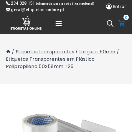
Skip
234 028 151
(chamada para a rede fixa nacional)
Entrar
to
geral@etiquetas-online.pt
0
content
/
Etiquetas transparentes
/
Largura: 50mm
/
Etiquetas Transparentes em Plástico
Polipropileno 50X58mm T25