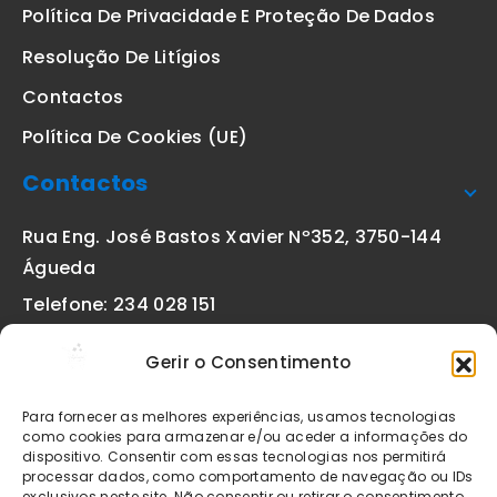
Política De Privacidade E Proteção De Dados
Resolução De Litígios
Contactos
Política De Cookies (UE)
Contactos
Rua Eng. José Bastos Xavier Nº352, 3750-144
Águeda
Telefone: 234 028 151
(chamada para a rede fixa nacional)
Gerir o Consentimento
Email:
geral@etiquetas-online.pt
Para fornecer as melhores experiências, usamos tecnologias
como cookies para armazenar e/ou aceder a informações do
dispositivo. Consentir com essas tecnologias nos permitirá
processar dados, como comportamento de navegação ou IDs
Os preços indicados incluem IVA à taxa legal em vigor. Todos
exclusivos neste site. Não consentir ou retirar o consentimento