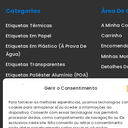
Categorias
Área De 
A Minha C
Etiquetas Térmicas
Carrinho
Etiquetas Em Papel
Encomend
Etiquetas Em Plástico (à Prova De
Água)
Minhas Mo
Etiquetas Transparentes
Detalhes D
Etiquetas Poliéster Alumínio (POA)
Etiquetas De Segurança VOID
Gerir o Consentimento
Etiquetas De Ourivesaria
Para fornecer as melhores experiências, usamos tecnologias c
Etiquetas Zebra
cookies para armazenar e/ou aceder a informações do
dispositivo. Consentir com essas tecnologias nos permitirá
Fitas
processar dados, como comportamento de navegação ou IDs
exclusivos neste site. Não consentir ou retirar o consentimento
pode afetar negativamante certos recursos e funções.