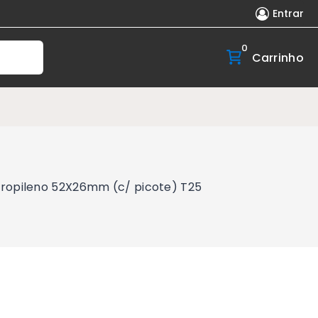
Entrar
0
Carrinho
propileno 52X26mm (c/ picote) T25