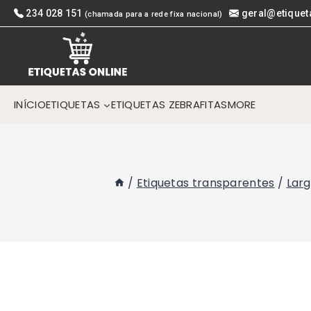
Skip
234 028 151
geral@etiquet
(chamada para a rede fixa nacional)
to
content
INÍCIO
ETIQUETAS
ETIQUETAS ZEBRA
FITAS
MORE
/
Etiquetas transparentes
/
Lar