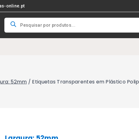
as-online.pt
Products
search
gura: 52mm
/
Etiquetas Transparentes em Plástico Poli
Largura: 52mm