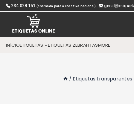
Skip
234 028 151
geral@etiquet
(chamada para a rede fixa nacional)
to
content
INÍCIO
ETIQUETAS
ETIQUETAS ZEBRA
FITAS
MORE
/
Etiquetas transparentes