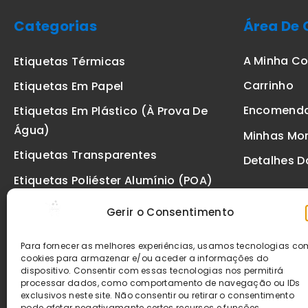
Categorias
Área De 
A Minha C
Etiquetas Térmicas
Carrinho
Etiquetas Em Papel
Encomend
Etiquetas Em Plástico (à Prova De
Água)
Minhas Mo
Etiquetas Transparentes
Detalhes D
Etiquetas Poliéster Alumínio (POA)
Etiquetas De Segurança VOID
Gerir o Consentimento
Etiquetas De Ourivesaria
Para fornecer as melhores experiências, usamos tecnologias c
Etiquetas Zebra
cookies para armazenar e/ou aceder a informações do
dispositivo. Consentir com essas tecnologias nos permitirá
Fitas
processar dados, como comportamento de navegação ou IDs
exclusivos neste site. Não consentir ou retirar o consentimento
pode afetar negativamante certos recursos e funções.