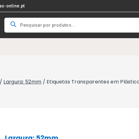
as-online.pt
Products
search
/
Largura: 52mm
/
Etiquetas Transparentes em Plásti
Largura: 52mm