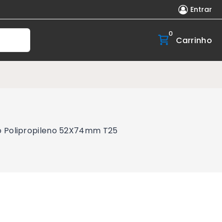
Entrar
0
Carrinho
co Polipropileno 52X74mm T25