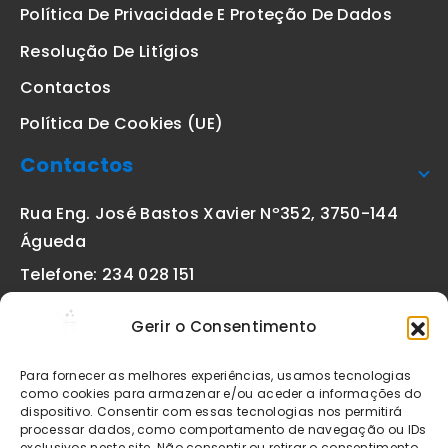
Política De Privacidade E Proteção De Dados
Resolução De Litígios
Contactos
Política De Cookies (UE)
Contactos
Rua Eng. José Bastos Xavier Nº352, 3750-144
Águeda
Telefone: 234 028 151
(chamada para a rede fixa nacional)
Gerir o Consentimento
Email:
geral@etiquetas-online.pt
Para fornecer as melhores experiências, usamos tecnologias
como cookies para armazenar e/ou aceder a informações do
dispositivo. Consentir com essas tecnologias nos permitirá
processar dados, como comportamento de navegação ou IDs
Os preços indicados incluem IVA à taxa legal em vigor. Todos
exclusivos neste site. Não consentir ou retirar o consentimento