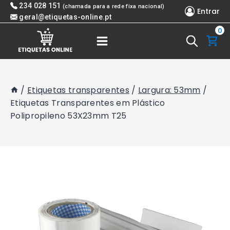
Skip
234 028 151
(chamada para a rede fixa nacional)
Entrar
to
geral@etiquetas-online.pt
0
content
/
Etiquetas transparentes
/
Largura: 53mm
/
Etiquetas Transparentes em Plástico
Polipropileno 53X23mm T25