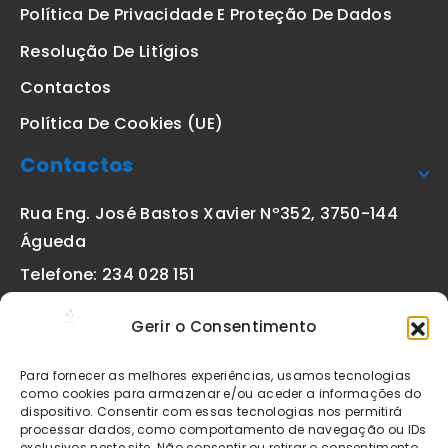
Política De Privacidade E Proteção De Dados
Resolução De Litígios
Contactos
Política De Cookies (UE)
Contactos
Rua Eng. José Bastos Xavier Nº352, 3750-144
Águeda
Telefone: 234 028 151
(chamada para a rede fixa nacional)
Gerir o Consentimento
Email:
geral@etiquetas-online.pt
Para fornecer as melhores experiências, usamos tecnologias
como cookies para armazenar e/ou aceder a informações do
dispositivo. Consentir com essas tecnologias nos permitirá
processar dados, como comportamento de navegação ou IDs
Os preços indicados incluem IVA à taxa legal em vigor. Todos
exclusivos neste site. Não consentir ou retirar o consentimento