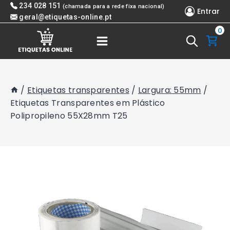
Skip
234 028 151
(chamada para a rede fixa nacional)
Entrar
to
geral@etiquetas-online.pt
0
content
/
Etiquetas transparentes
/
Largura: 55mm
/
Etiquetas Transparentes em Plástico
Polipropileno 55X28mm T25