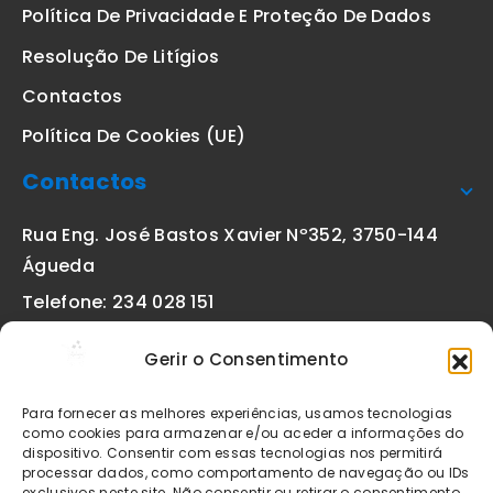
Política De Privacidade E Proteção De Dados
Resolução De Litígios
Contactos
Política De Cookies (UE)
Contactos
Rua Eng. José Bastos Xavier Nº352, 3750-144
Águeda
Telefone: 234 028 151
(chamada para a rede fixa nacional)
Gerir o Consentimento
Email:
geral@etiquetas-online.pt
Para fornecer as melhores experiências, usamos tecnologias
como cookies para armazenar e/ou aceder a informações do
dispositivo. Consentir com essas tecnologias nos permitirá
processar dados, como comportamento de navegação ou IDs
Os preços indicados incluem IVA à taxa legal em vigor. Todos
exclusivos neste site. Não consentir ou retirar o consentimento