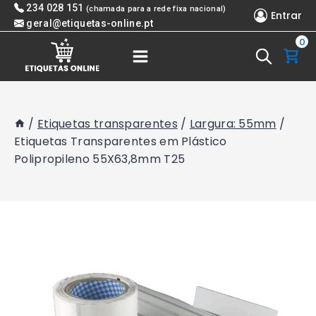
Skip
234 028 151
(chamada para a rede fixa nacional)
Entrar
to
geral@etiquetas-online.pt
0
content
/
Etiquetas transparentes
/
Largura: 55mm
/
Etiquetas Transparentes em Plástico
Polipropileno 55X63,8mm T25