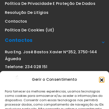
Política De Privacidade E Proteção De Dados
Resolução De Litígios
Contactos
Política De Cookies (UE)
Contactos
Rua Eng. José Bastos Xavier Nº352, 3750-144
Águeda
Telefone: 234 028 151
(chamada para a rede fixa nacional)
Gerir o Consentimento
Email:
geral@etiquetas-online.pt
Para fornecer as melhores experiências, usamos tecnologias
como cookies para armazenar e/ou aceder a informações do
dispositivo. Consentir com essas tecnologias nos permitirá
processar dados, como comportamento de navegação ou IDs
Os preços indicados incluem IVA à taxa legal em vigor. Todos
exclusivos neste site. Não consentir ou retirar o consentimento