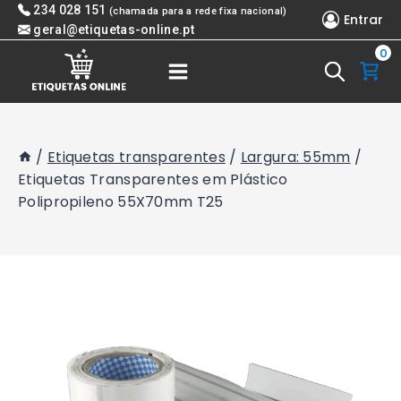
Skip
234 028 151
(chamada para a rede fixa nacional)
Entrar
to
geral@etiquetas-online.pt
0
content
/
Etiquetas transparentes
/
Largura: 55mm
/
Etiquetas Transparentes em Plástico
Polipropileno 55X70mm T25