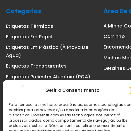
Categorias
Área De 
A Minha C
Etiquetas Térmicas
Carrinho
Etiquetas Em Papel
Encomend
Etiquetas Em Plástico (à Prova De
Água)
Minhas Mo
Etiquetas Transparentes
Detalhes D
Etiquetas Poliéster Alumínio (POA)
Etiquetas De Segurança VOID
Gerir o Consentimento
Etiquetas De Ourivesaria
Para fornecer as melhores experiências, usamos tecnologias c
Etiquetas Zebra
cookies para armazenar e/ou aceder a informações do
dispositivo. Consentir com essas tecnologias nos permitirá
Fitas
processar dados, como comportamento de navegação ou IDs
exclusivos neste site. Não consentir ou retirar o consentimento
pode afetar negativamante certos recursos e funções.