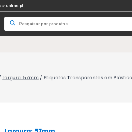
as-online.pt
Products
search
/
Largura: 57mm
/
Etiquetas Transparentes em Plástic
Largura: 57mm