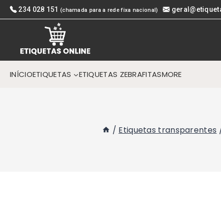
Skip
234 028 151
geral@etiquet
(chamada para a rede fixa nacional)
to
content
INÍCIO
ETIQUETAS
ETIQUETAS ZEBRA
FITAS
MORE
/
Etiquetas transparentes