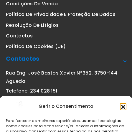
Condições De Venda
Política De Privacidade E Proteção De Dados
Resolução De Litígios
Contactos
Política De Cookies (UE)
Contactos
Rua Eng. José Bastos Xavier Nº352, 3750-144
Águeda
Telefone: 234 028 151
(chamada para a rede fixa nacional)
Gerir o Consentimento
Email:
geral@etiquetas-online.pt
Para fornecer as melhores experiências, usamos tecnologias
como cookies para armazenar e/ou aceder a informações do
dispositivo. Consentir com essas tecnologias nos permitirá