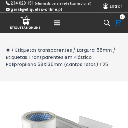
Skip
234 028 151
(chamada para a rede fixa nacional)
Entrar
to
geral@etiquetas-online.pt
0
content
/
Etiquetas transparentes
/
Largura: 58mm
/
Etiquetas Transparentes em Plástico
Polipropileno 58X135mm (cantos retos) T25