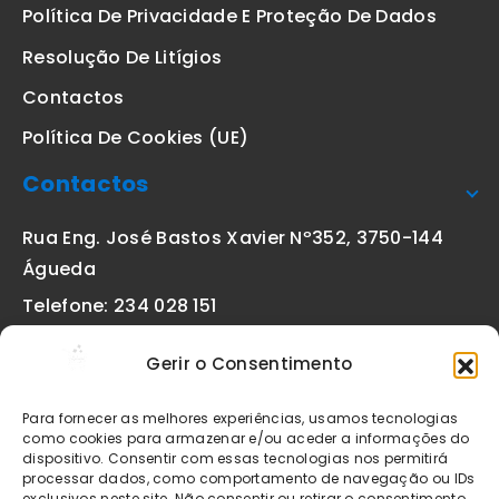
Política De Privacidade E Proteção De Dados
Resolução De Litígios
Contactos
Política De Cookies (UE)
Contactos
Rua Eng. José Bastos Xavier Nº352, 3750-144
Águeda
Telefone: 234 028 151
(chamada para a rede fixa nacional)
Gerir o Consentimento
Email:
geral@etiquetas-online.pt
Para fornecer as melhores experiências, usamos tecnologias
como cookies para armazenar e/ou aceder a informações do
dispositivo. Consentir com essas tecnologias nos permitirá
processar dados, como comportamento de navegação ou IDs
Os preços indicados incluem IVA à taxa legal em vigor. Todos
exclusivos neste site. Não consentir ou retirar o consentimento