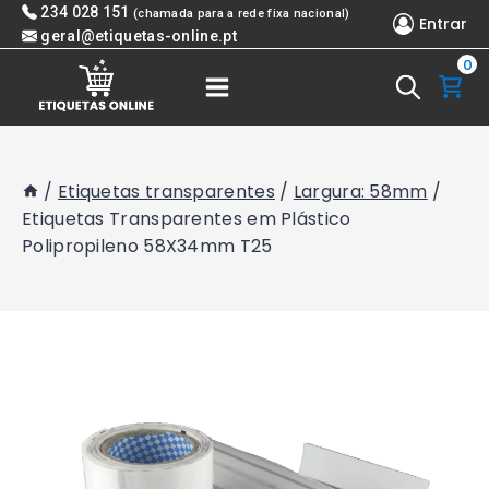
Skip
234 028 151
(chamada para a rede fixa nacional)
Entrar
to
geral@etiquetas-online.pt
0
content
/
Etiquetas transparentes
/
Largura: 58mm
/
Etiquetas Transparentes em Plástico
Polipropileno 58X34mm T25