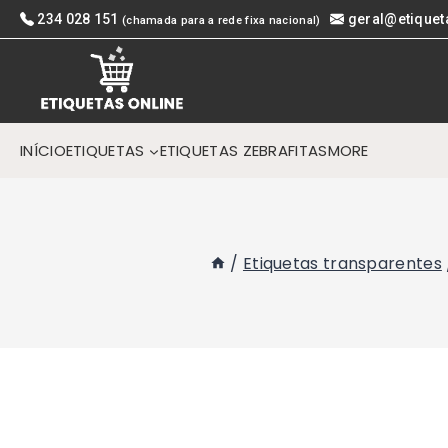
Skip
234 028 151
geral@etiquet
(chamada para a rede fixa nacional)
to
content
INÍCIO
ETIQUETAS
ETIQUETAS ZEBRA
FITAS
MORE
/
Etiquetas transparentes