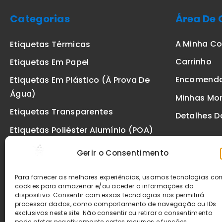
Categorias
Área De 
A Minha C
Etiquetas Térmicas
Carrinho
Etiquetas Em Papel
Encomend
Etiquetas Em Plástico (à Prova De
Água)
Minhas Mo
Etiquetas Transparentes
Detalhes D
Etiquetas Poliéster Alumínio (POA)
Etiquetas De Segurança VOID
Gerir o Consentimento
Etiquetas De Ourivesaria
Para fornecer as melhores experiências, usamos tecnologias c
Etiquetas Zebra
cookies para armazenar e/ou aceder a informações do
dispositivo. Consentir com essas tecnologias nos permitirá
Fitas
processar dados, como comportamento de navegação ou IDs
exclusivos neste site. Não consentir ou retirar o consentimento
pode afetar negativamante certos recursos e funções.