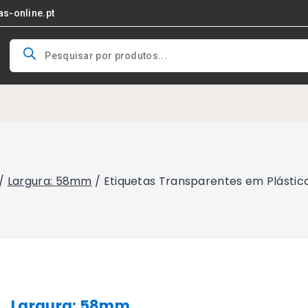
as-online.pt
Products
search
/
Largura: 58mm
/
Etiquetas Transparentes em Plásti
Largura: 58mm