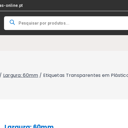
as-online.pt
Products
search
/
Largura: 60mm
/
Etiquetas Transparentes em Plástic
Largura: 60mm