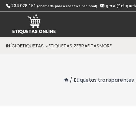
Skip
234 028 151
geral@etiquet
(chamada para a rede fixa nacional)
to
content
INÍCIO
ETIQUETAS
ETIQUETAS ZEBRA
FITAS
MORE
/
Etiquetas transparentes