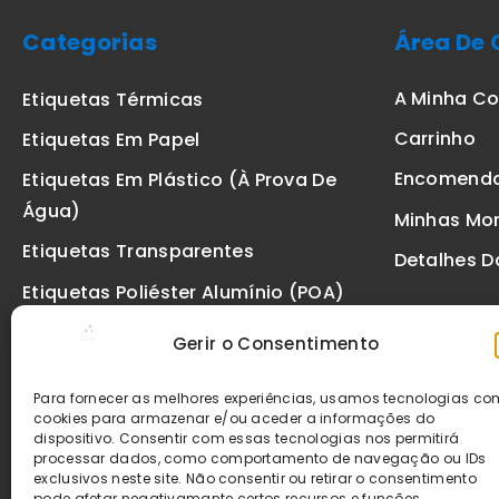
Categorias
Área De 
A Minha C
Etiquetas Térmicas
Carrinho
Etiquetas Em Papel
Encomend
Etiquetas Em Plástico (à Prova De
Água)
Minhas Mo
Etiquetas Transparentes
Detalhes D
Etiquetas Poliéster Alumínio (POA)
Etiquetas De Segurança VOID
Gerir o Consentimento
Etiquetas De Ourivesaria
Para fornecer as melhores experiências, usamos tecnologias c
Etiquetas Zebra
cookies para armazenar e/ou aceder a informações do
dispositivo. Consentir com essas tecnologias nos permitirá
Fitas
processar dados, como comportamento de navegação ou IDs
exclusivos neste site. Não consentir ou retirar o consentimento
pode afetar negativamante certos recursos e funções.