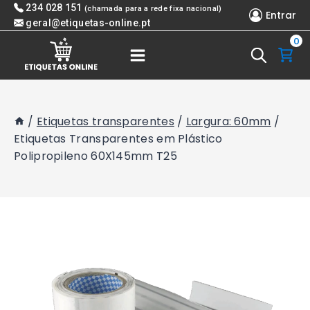
Skip
234 028 151
(chamada para a rede fixa nacional)
Entrar
to
geral@etiquetas-online.pt
0
content
/
Etiquetas transparentes
/
Largura: 60mm
/
Etiquetas Transparentes em Plástico
Polipropileno 60X145mm T25