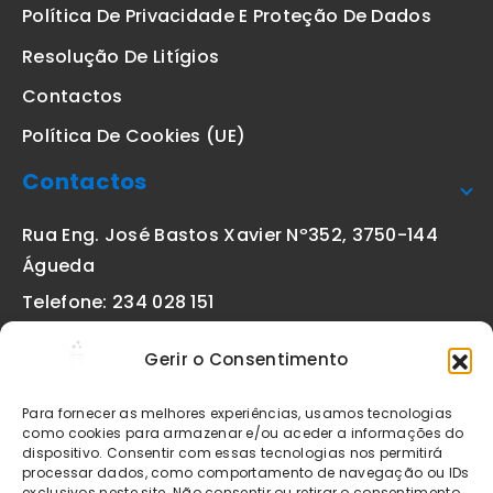
Política De Privacidade E Proteção De Dados
Resolução De Litígios
Contactos
Política De Cookies (UE)
Contactos
Rua Eng. José Bastos Xavier Nº352, 3750-144
Águeda
Telefone: 234 028 151
(chamada para a rede fixa nacional)
Gerir o Consentimento
Email:
geral@etiquetas-online.pt
Para fornecer as melhores experiências, usamos tecnologias
como cookies para armazenar e/ou aceder a informações do
dispositivo. Consentir com essas tecnologias nos permitirá
processar dados, como comportamento de navegação ou IDs
Os preços indicados incluem IVA à taxa legal em vigor. Todos
exclusivos neste site. Não consentir ou retirar o consentimento