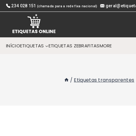
Skip
234 028 151
geral@etiquet
(chamada para a rede fixa nacional)
to
content
INÍCIO
ETIQUETAS
ETIQUETAS ZEBRA
FITAS
MORE
/
Etiquetas transparentes