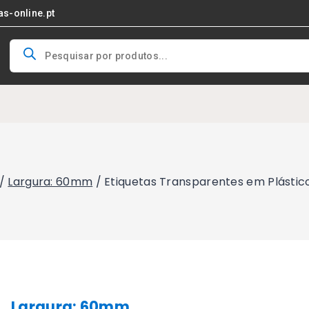
as-online.pt
Products
search
/
Largura: 60mm
/
Etiquetas Transparentes em Plásti
Largura: 60mm