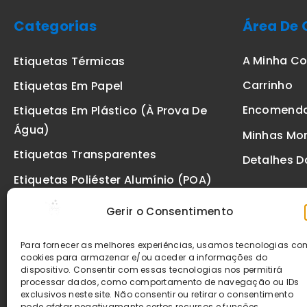
Categorias
Área De 
A Minha C
Etiquetas Térmicas
Carrinho
Etiquetas Em Papel
Encomend
Etiquetas Em Plástico (à Prova De
Água)
Minhas Mo
Etiquetas Transparentes
Detalhes D
Etiquetas Poliéster Alumínio (POA)
Etiquetas De Segurança VOID
Gerir o Consentimento
Etiquetas De Ourivesaria
Para fornecer as melhores experiências, usamos tecnologias c
Etiquetas Zebra
cookies para armazenar e/ou aceder a informações do
dispositivo. Consentir com essas tecnologias nos permitirá
Fitas
processar dados, como comportamento de navegação ou IDs
exclusivos neste site. Não consentir ou retirar o consentimento
pode afetar negativamante certos recursos e funções.