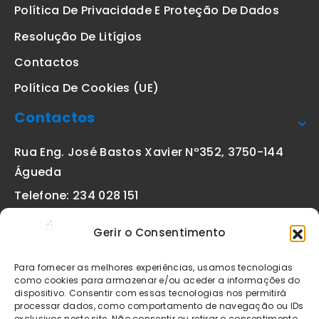
Política De Privacidade E Proteção De Dados
Resolução De Litígios
Contactos
Política De Cookies (UE)
Contactos
Rua Eng. José Bastos Xavier Nº352, 3750-144
Águeda
Telefone: 234 028 151
(chamada para a rede fixa nacional)
Gerir o Consentimento
Email:
geral@etiquetas-online.pt
Para fornecer as melhores experiências, usamos tecnologias
como cookies para armazenar e/ou aceder a informações do
dispositivo. Consentir com essas tecnologias nos permitirá
processar dados, como comportamento de navegação ou IDs
Os preços indicados incluem IVA à taxa legal em vigor. Todos
exclusivos neste site. Não consentir ou retirar o consentimento