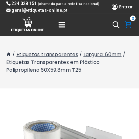
Skip
234 028 151
(chamada para a rede fixa nacional)
Entrar
to
geral@etiquetas-online.pt
0
content
/
Etiquetas transparentes
/
Largura: 60mm
/
Etiquetas Transparentes em Plástico
Polipropileno 60X59,8mm T25