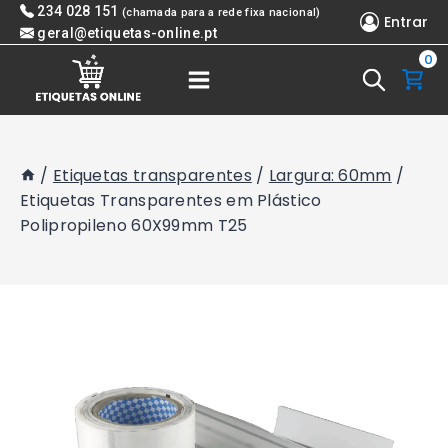
Skip
234 028 151
(chamada para a rede fixa nacional)
Entrar
to
geral@etiquetas-online.pt
0
content
/
Etiquetas transparentes
/
Largura: 60mm
/
Etiquetas Transparentes em Plástico
Polipropileno 60X99mm T25