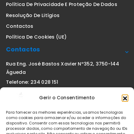
Política De Privacidade E Proteção De Dados
Resolução De Litígios
Contactos
Política De Cookies (UE)
Contactos
Rua Eng. José Bastos Xavier Nº352, 3750-144
Águeda
Telefone: 234 028 151
(chamada para a rede fixa nacional)
Gerir o Consentimento
Email:
geral@etiquetas-online.pt
Para fornecer as melhores experiências, usamos tecnologias
como cookies para armazenar e/ou aceder a informações do
dispositivo. Consentir com essas tecnologias nos permitirá
processar dados, como comportamento de navegação ou IDs
Os preços indicados incluem IVA à taxa legal em vigor. Todos
exclusivos neste site. Não consentir ou retirar o consentimento