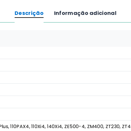
de
transferência
Descrição
Informação adicional
térmica
Zebra
2100
(Cera)
-
40mm
x
450m
Plus, 110PAX4, 110Xi4, 140Xi4, ZE500-4, ZM400, ZT230, ZT41