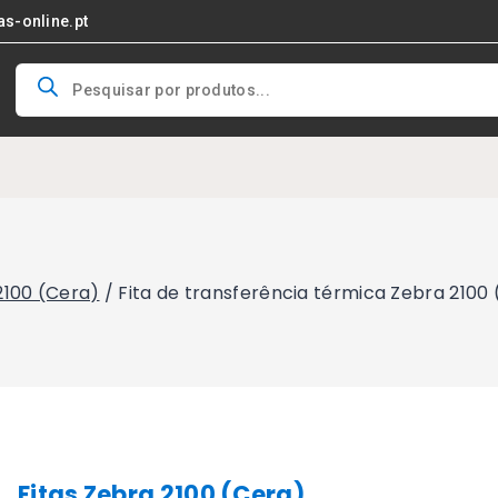
as-online.pt
Products
search
2100 (Cera)
/
Fita de transferência térmica Zebra 210
Fitas Zebra 2100 (Cera)