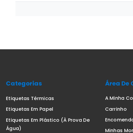
Categorias
Área De 
A Minha C
Etiquetas Térmicas
Carrinho
Etiquetas Em Papel
Encomend
Etiquetas Em Plástico (à Prova De
Água)
Minhas Mo