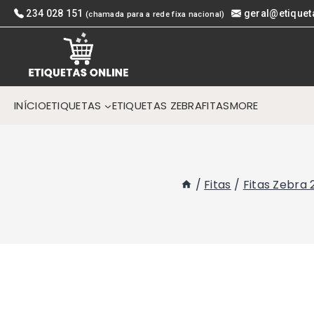
Skip
234 028 151
geral@etiquet
(chamada para a rede fixa nacional)
to
content
INÍCIO
ETIQUETAS
ETIQUETAS ZEBRA
FITAS
MORE
/
Fitas
/
Fitas Zebra 