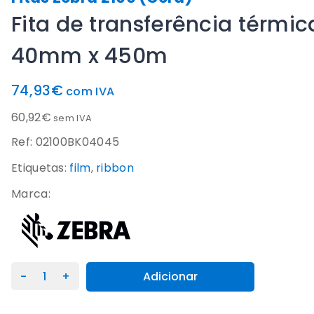
Fita de transferência térmi
40mm x 450m
74,93
€
com IVA
60,92
€
sem IVA
Ref: 02100BK04045
Etiquetas:
film
,
ribbon
Marca:
Quantidade
Adicionar
de
Fita