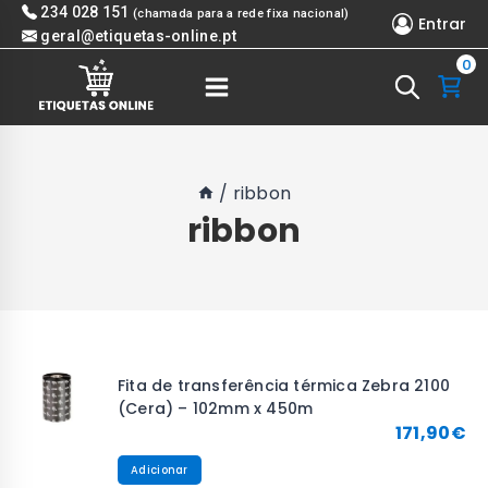
Skip
234 028 151
(chamada para a rede fixa nacional)
Entrar
to
geral@etiquetas-online.pt
0
content
/
ribbon
ribbon
Fita de transferência térmica Zebra 2100
(Cera) – 102mm x 450m
171,90
€
Adicionar