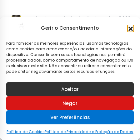
Fita de transferência térmica Zebra 3400
(Cera/Resina) – 60mm x 450m
Gerir o Consentimento
75,23
€
Para fornecer as melhores experiências, usamos tecnologias
Adicionar
como cookies para armazenar e/ou aceder a informações do
dispositivo. Consentir com essas tecnologias nos permitirá
processar dados, como comportamento de navegação ou IDs
exclusivos neste site. Não consentir ou retirar o consentimento
Fita de transferência térmica Zebra 3400
pode afetar negativamante certos recursos e funções.
(Cera/Resina) – 83mm x 450m
99,46
€
Aceitar
Adicionar
Negar
Fita de transferência térmica Zebra 3400
Ver Preferências
(Cera/Resina) – 89mm x 450m
105,69
€
Política de Cookies
Política de Privacidade e Proteção de Dados