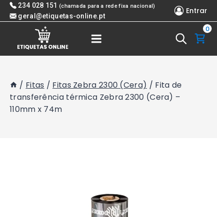
Skip
234 028 151
(chamada para a rede fixa nacional)
Entrar
to
geral@etiquetas-online.pt
0
content
/
Fitas
/
Fitas Zebra 2300 (Cera)
/
Fita de
transferência térmica Zebra 2300 (Cera) –
110mm x 74m