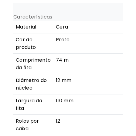
(Cera)
-
Características
110mm
Material
Cera
x
74m
Cor do
Preto
produto
Comprimento
74 m
da fita
Diâmetro do
12 mm
núcleo
Largura da
110 mm
fita
Rolos por
12
caixa