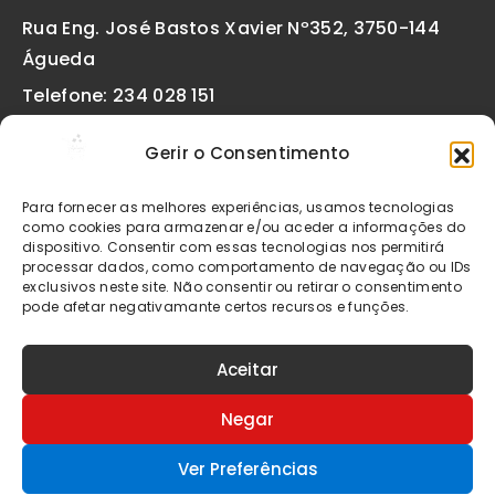
Rua Eng. José Bastos Xavier Nº352, 3750-144
Águeda
Telefone: 234 028 151
(chamada para a rede fixa nacional)
Gerir o Consentimento
Email:
geral@etiquetas-online.pt
Para fornecer as melhores experiências, usamos tecnologias
como cookies para armazenar e/ou aceder a informações do
dispositivo. Consentir com essas tecnologias nos permitirá
processar dados, como comportamento de navegação ou IDs
Os preços indicados incluem IVA à taxa legal em vigor. Todos
exclusivos neste site. Não consentir ou retirar o consentimento
os artigos apresentados no site encontram-se sujeitos à
pode afetar negativamante certos recursos e funções.
disponibilidade de stock após confirmação da encomenda. As
imagens são meramente ilustrativas. Em caso de dúvida na
apresentação do produto por favor contacte-nos.
Aceitar
© 2026 Etiquetas Online - Todos os direitos
Negar
reservados
Ver Preferências