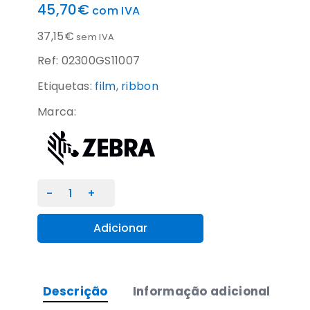
45,70
€
com IVA
37,15
€
sem IVA
Ref: 02300GS11007
Etiquetas:
film
,
ribbon
Marca:
Quantidade
de
Fita
Adicionar
de
transferência
térmica
Descrição
Informação adicional
Zebra
2300