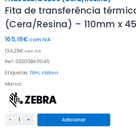
Fita de transferência térmi
(Cera/Resina) – 110mm x 
165,18
€
com IVA
134,29
€
sem IVA
Ref: 03200BK11045
Etiquetas:
film
,
ribbon
Marca:
Quantidade
Adicionar
de
Fita