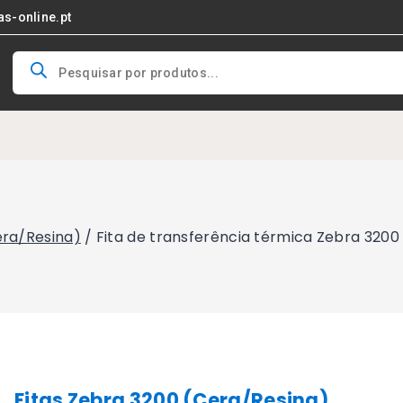
as-online.pt
Products
search
era/Resina)
/
Fita de transferência térmica Zebra 320
Fitas Zebra 3200 (Cera/Resina)