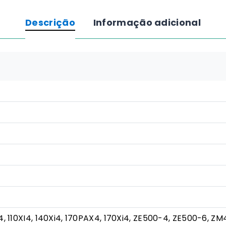
de
transferência
Descrição
Informação adicional
térmica
Zebra
3200
(Cera/Resina)
-
110mm
x
450m
X4, 110XI4, 140Xi4, 170PAX4, 170Xi4, ZE500-4, ZE500-6, ZM