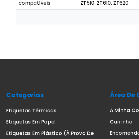
compatíveis
ZT510, ZT610, ZT620
Categorias
Área De 
A Minha C
Etiquetas Térmicas
Carrinho
Etiquetas Em Papel
Encomend
Etiquetas Em Plástico (à Prova De