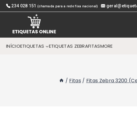
Skip
234 028 151
geral@etiquet
(chamada para a rede fixa nacional)
to
content
INÍCIO
ETIQUETAS
ETIQUETAS ZEBRA
FITAS
MORE
/
Fitas
/
Fitas Zebra 3200 (C