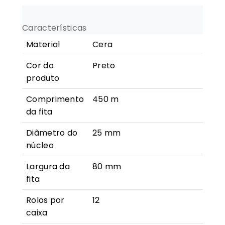
(Cera)
-
Características
80mm
Material
Cera
x
450m
Cor do
Preto
produto
Comprimento
450 m
da fita
Diâmetro do
25 mm
núcleo
Largura da
80 mm
fita
Rolos por
12
caixa