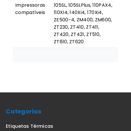
Impressoras
105SL, 105SLPlus, 110PAX4,
compatíveis
110XI4, 140Xi4, 170Xi4,
ZE500-4, ZM400, ZM600,
ZT230, ZT410, ZT411,
ZT420, ZT421, ZT510,
ZT610, ZT620
Categorias
Etiquetas Térmicas