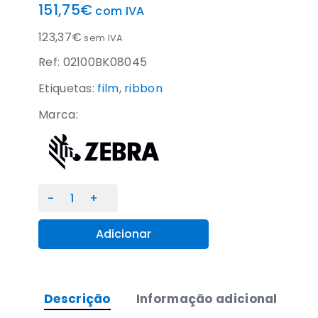
151,75
€
com IVA
123,37
€
sem IVA
Ref: 02100BK08045
Etiquetas:
film
,
ribbon
Marca:
Quantidade
de
Fita
Adicionar
de
transferência
térmica
Descrição
Informação adicional
Zebra
2100