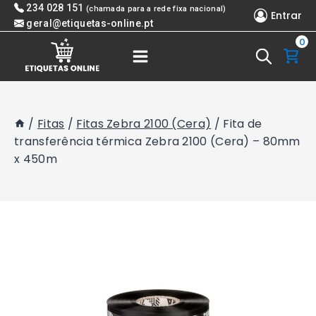
Skip
234 028 151
(chamada para a rede fixa nacional)
Entrar
to
geral@etiquetas-online.pt
0
content
/
Fitas
/
Fitas Zebra 2100 (Cera)
/
Fita de
transferência térmica Zebra 2100 (Cera) – 80mm
x 450m