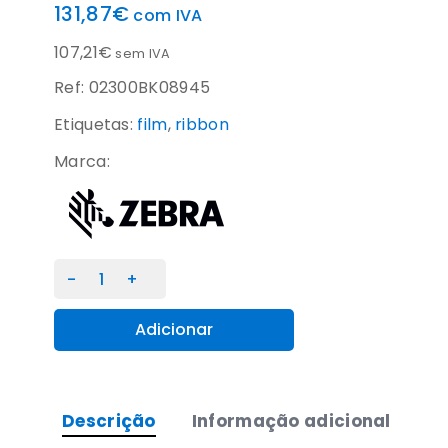
131,87
€
com IVA
107,21
€
sem IVA
Ref: 02300BK08945
Etiquetas:
film
,
ribbon
Marca:
Quantidade
de
Fita
Adicionar
de
transferência
térmica
Descrição
Informação adicional
Zebra
2300