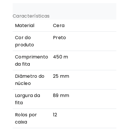
(Cera)
-
Características
89mm
Material
Cera
x
450m
Cor do
Preto
produto
Comprimento
450 m
da fita
Diâmetro do
25 mm
núcleo
Largura da
89 mm
fita
Rolos por
12
caixa