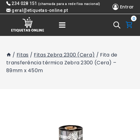
Skip
234 028 151
(chamada para a rede fixa nacional)
Entrar
to
geral@etiquetas-online.pt
0
content
/
Fitas
/
Fitas Zebra 2300 (Cera)
/
Fita de
transferência térmica Zebra 2300 (Cera) –
89mm x 450m