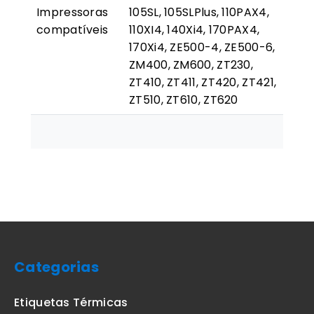
Impressoras
105SL, 105SLPlus, 110PAX4,
compatíveis
110XI4, 140Xi4, 170PAX4,
170Xi4, ZE500-4, ZE500-6,
ZM400, ZM600, ZT230,
ZT410, ZT411, ZT420, ZT421,
ZT510, ZT610, ZT620
Categorias
Etiquetas Térmicas