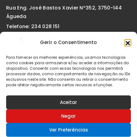
Rua Eng. José Bastos Xavier Nº352, 3750-144
Águeda
Telefone: 234 028 151
(chamada para a rede fixa nacional)
Gerir o Consentimento
Email:
geral@etiquetas-online.pt
Para fornecer as melhores experiências, usamos tecnologias
como cookies para armazenar e/ou aceder a informações do
dispositivo. Consentir com essas tecnologias nos permitirá
processar dados, como comportamento de navegação ou IDs
Os preços indicados incluem IVA à taxa legal em vigor. Todos
exclusivos neste site. Não consentir ou retirar o consentimento
os artigos apresentados no site encontram-se sujeitos à
pode afetar negativamante certos recursos e funções.
disponibilidade de stock após confirmação da encomenda. As
imagens são meramente ilustrativas. Em caso de dúvida na
apresentação do produto por favor contacte-nos.
Aceitar
© 2026 Etiquetas Online - Todos os direitos
Negar
reservados
Ver Preferências