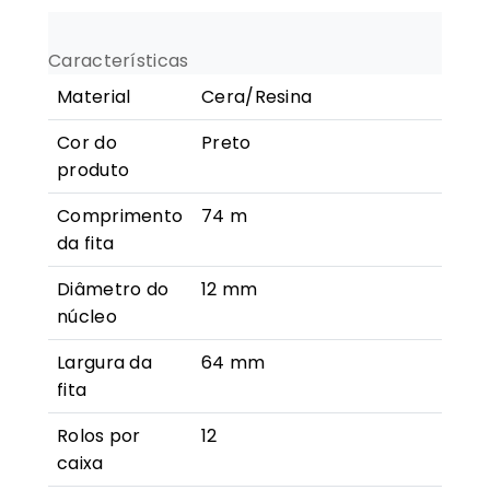
(Cera/Resina)
-
Características
64mm
Material
Cera/Resina
x
74m
Cor do
Preto
produto
Comprimento
74 m
da fita
Diâmetro do
12 mm
núcleo
Largura da
64 mm
fita
Rolos por
12
caixa