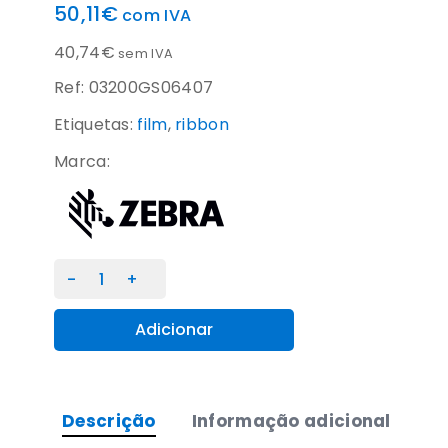
50,11
€
com IVA
40,74
€
sem IVA
Ref: 03200GS06407
Etiquetas:
film
,
ribbon
Marca:
Quantidade
de
Fita
Adicionar
de
transferência
térmica
Descrição
Informação adicional
Zebra
3200