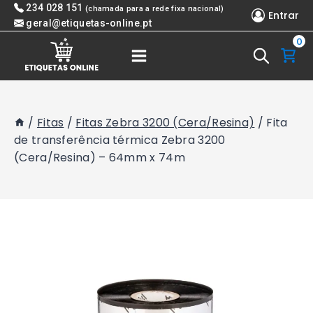
Skip
234 028 151
(chamada para a rede fixa nacional)
Entrar
to
geral@etiquetas-online.pt
0
content
/
Fitas
/
Fitas Zebra 3200 (Cera/Resina)
/
Fita
de transferência térmica Zebra 3200
(Cera/Resina) – 64mm x 74m