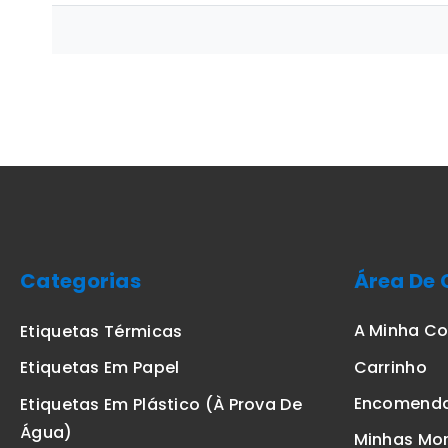
Categorias
Área De 
A Minha C
Etiquetas Térmicas
Carrinho
Etiquetas Em Papel
Encomend
Etiquetas Em Plástico (à Prova De
Água)
Minhas Mo