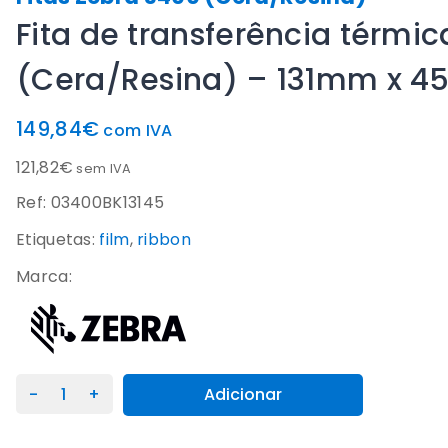
Fita de transferência térmi
(Cera/Resina) – 131mm x 
149,84
€
com IVA
121,82
€
sem IVA
Ref: 03400BK13145
Etiquetas:
film
,
ribbon
Marca:
Quantidade
Adicionar
de
Fita