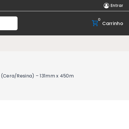
Entrar
0
Carrinho
0 (Cera/Resina) – 131mm x 450m