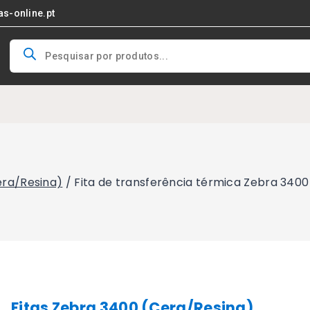
as-online.pt
Products
search
era/Resina)
/
Fita de transferência térmica Zebra 340
Fitas Zebra 3400 (Cera/Resina)