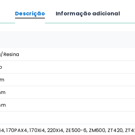
de
transferência
Descrição
Informação adicional
térmica
Zebra
3400
(Cera/Resina)
-
/Resina
131mm
x
o
450m
 m
mm
mm
i4, 170PAX4, 170Xi4, 220Xi4, ZE500-6, ZM600, ZT420, ZT4