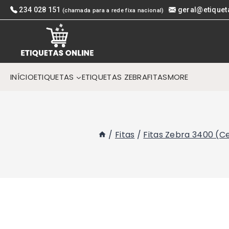
Skip
234 028 151
geral@etiquet
(chamada para a rede fixa nacional)
to
content
INÍCIO
ETIQUETAS
ETIQUETAS ZEBRA
FITAS
MORE
/
Fitas
/
Fitas Zebra 3400 (C